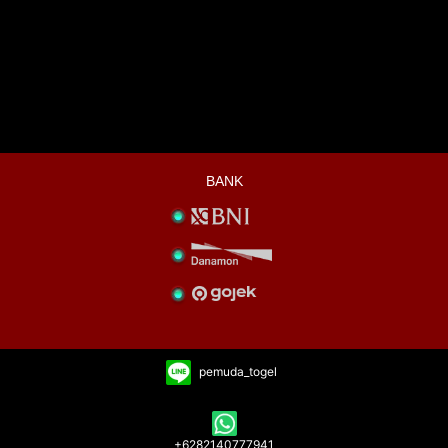
BANK
pemuda_togel
+6282140777941