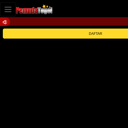
DAFTAR